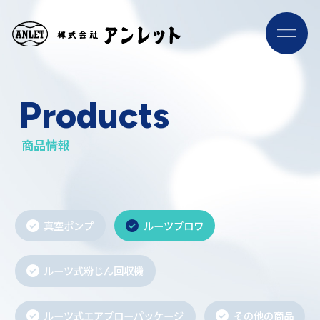
ナ
ビ
ゲ
ー
シ
Products
ョ
ン
メ
ニ
商品情報
ュ
ー
真空ポンプ
ルーツブロワ
ルーツ式粉じん回収機
ルーツ式エアブローパッケージ
その他の商品