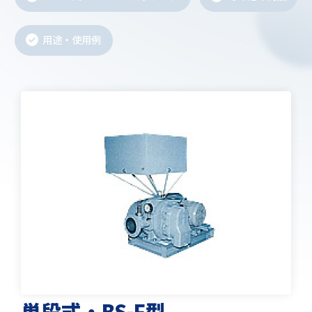
用途・使用例
単段式・BS-F型