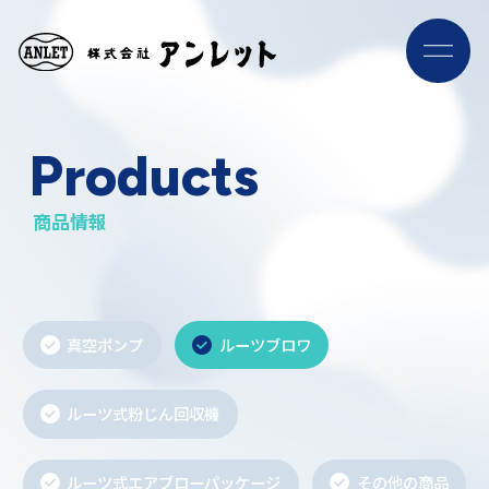
ナ
ビ
ゲ
ー
シ
Products
ョ
ン
メ
ニ
商品情報
ュ
ー
真空ポンプ
ルーツブロワ
ルーツ式粉じん回収機
ルーツ式エアブローパッケージ
その他の商品