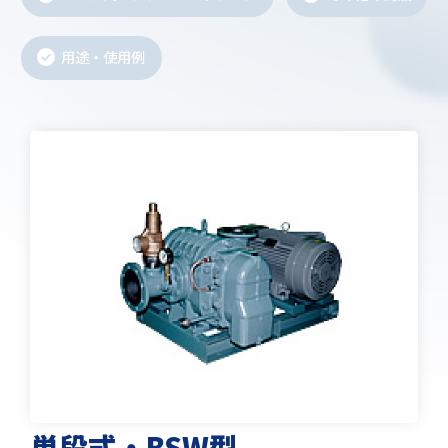
用途・使用例
単段式・BSW型