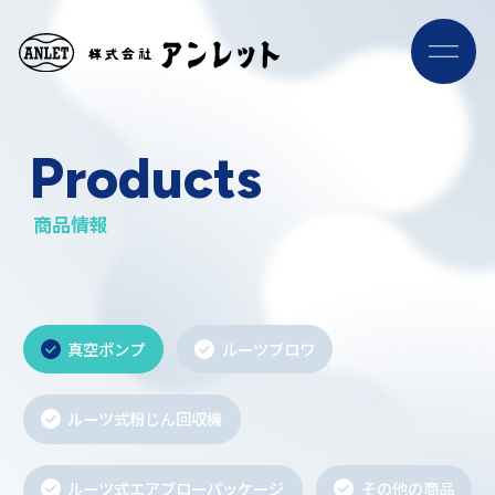
ナ
ビ
ゲ
ー
シ
Products
ョ
ン
メ
ニ
商品情報
ュ
ー
真空ポンプ
ルーツブロワ
ルーツ式粉じん回収機
ルーツ式エアブローパッケージ
その他の商品